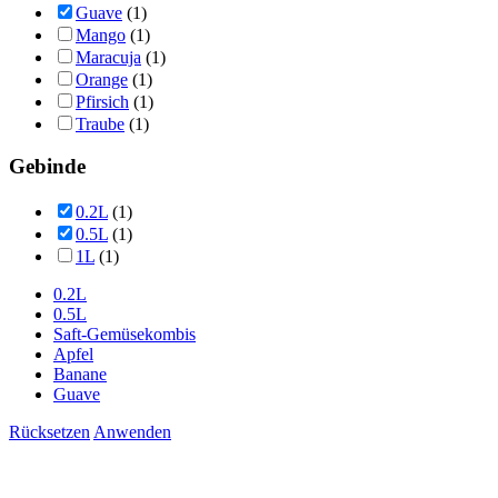
Guave
(1)
Mango
(1)
Maracuja
(1)
Orange
(1)
Pfirsich
(1)
Traube
(1)
Gebinde
0.2L
(1)
0.5L
(1)
1L
(1)
0.2L
0.5L
Saft-Gemüsekombis
Apfel
Banane
Guave
Rücksetzen
Anwenden