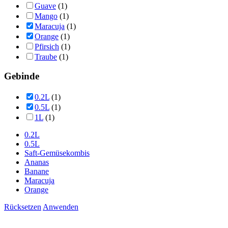
Guave
(1)
Mango
(1)
Maracuja
(1)
Orange
(1)
Pfirsich
(1)
Traube
(1)
Gebinde
0.2L
(1)
0.5L
(1)
1L
(1)
0.2L
0.5L
Saft-Gemüsekombis
Ananas
Banane
Maracuja
Orange
Rücksetzen
Anwenden