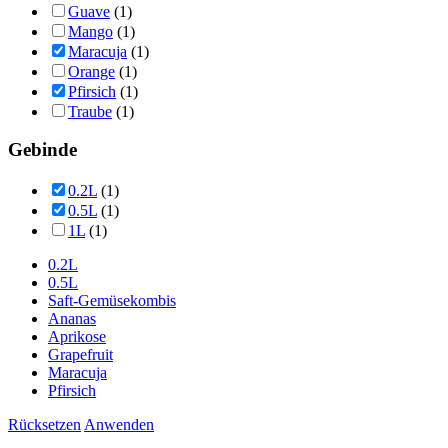
Guave
(1)
Mango
(1)
Maracuja
(1)
Orange
(1)
Pfirsich
(1)
Traube
(1)
Gebinde
0.2L
(1)
0.5L
(1)
1L
(1)
0.2L
0.5L
Saft-Gemüsekombis
Ananas
Aprikose
Grapefruit
Maracuja
Pfirsich
Rücksetzen
Anwenden