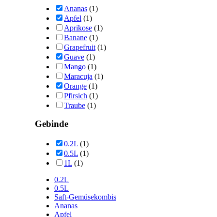
Ananas
(1)
Apfel
(1)
Aprikose
(1)
Banane
(1)
Grapefruit
(1)
Guave
(1)
Mango
(1)
Maracuja
(1)
Orange
(1)
Pfirsich
(1)
Traube
(1)
Gebinde
0.2L
(1)
0.5L
(1)
1L
(1)
0.2L
0.5L
Saft-Gemüsekombis
Ananas
Apfel