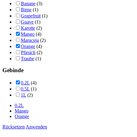
Banane
(3)
Birne
(1)
Grapefruit
(1)
Guave
(1)
Karotte
(2)
Mango
(4)
Maracuja
(2)
Orange
(4)
Pfirsich
(2)
Traube
(1)
Gebinde
0.2L
(4)
0.5L
(1)
1L
(2)
0.2L
Mango
Orange
Rücksetzen
Anwenden