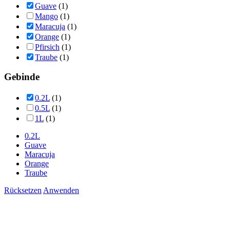
Guave
(1)
Mango
(1)
Maracuja
(1)
Orange
(1)
Pfirsich
(1)
Traube
(1)
Gebinde
0.2L
(1)
0.5L
(1)
1L
(1)
0.2L
Guave
Maracuja
Orange
Traube
Rücksetzen
Anwenden