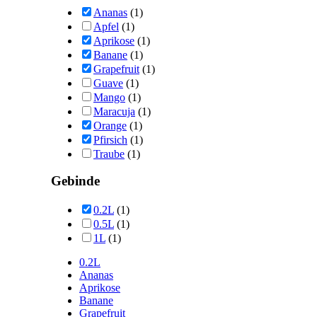
Ananas
(1)
Apfel
(1)
Aprikose
(1)
Banane
(1)
Grapefruit
(1)
Guave
(1)
Mango
(1)
Maracuja
(1)
Orange
(1)
Pfirsich
(1)
Traube
(1)
Gebinde
0.2L
(1)
0.5L
(1)
1L
(1)
0.2L
Ananas
Aprikose
Banane
Grapefruit