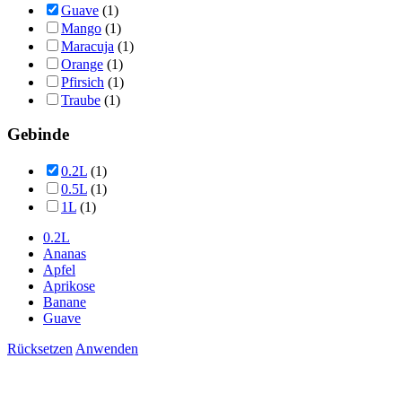
Guave
(1)
Mango
(1)
Maracuja
(1)
Orange
(1)
Pfirsich
(1)
Traube
(1)
Gebinde
0.2L
(1)
0.5L
(1)
1L
(1)
0.2L
Ananas
Apfel
Aprikose
Banane
Guave
Rücksetzen
Anwenden