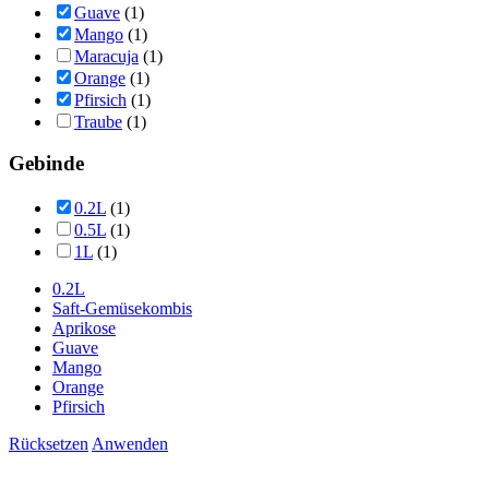
Guave
(1)
Mango
(1)
Maracuja
(1)
Orange
(1)
Pfirsich
(1)
Traube
(1)
Gebinde
0.2L
(1)
0.5L
(1)
1L
(1)
0.2L
Saft-Gemüsekombis
Aprikose
Guave
Mango
Orange
Pfirsich
Rücksetzen
Anwenden