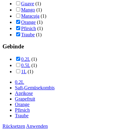
Guave
(1)
Mango
(1)
Maracuja
(1)
Orange
(1)
Pfirsich
(1)
Traube
(1)
Gebinde
0.2L
(1)
0.5L
(1)
1L
(1)
0.2L
Saft-Gemüsekombis
Aprikose
Grapefruit
Orange
Pfirsich
Traube
Rücksetzen
Anwenden