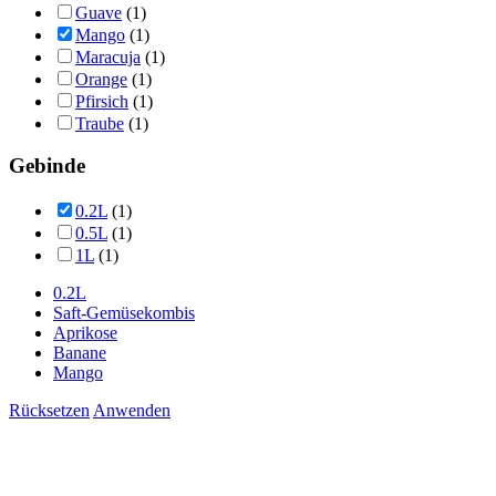
Guave
(1)
Mango
(1)
Maracuja
(1)
Orange
(1)
Pfirsich
(1)
Traube
(1)
Gebinde
0.2L
(1)
0.5L
(1)
1L
(1)
0.2L
Saft-Gemüsekombis
Aprikose
Banane
Mango
Rücksetzen
Anwenden