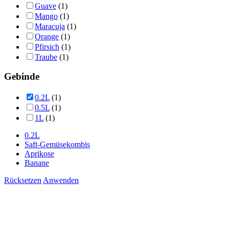
Guave
(1)
Mango
(1)
Maracuja
(1)
Orange
(1)
Pfirsich
(1)
Traube
(1)
Gebinde
0.2L
(1)
0.5L
(1)
1L
(1)
0.2L
Saft-Gemüsekombis
Aprikose
Banane
Rücksetzen
Anwenden