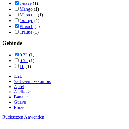
Guave
(1)
Mango
(1)
Maracuja
(1)
Orange
(1)
Pfirsich
(1)
Traube
(1)
Gebinde
0.2L
(1)
0.5L
(1)
1L
(1)
0.2L
Saft-Gemüsekombis
Apfel
Aprikose
Banane
Guave
Pfirsich
Rücksetzen
Anwenden