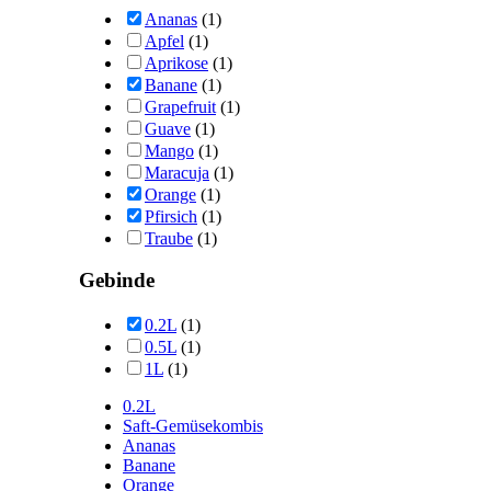
Ananas
(1)
Apfel
(1)
Aprikose
(1)
Banane
(1)
Grapefruit
(1)
Guave
(1)
Mango
(1)
Maracuja
(1)
Orange
(1)
Pfirsich
(1)
Traube
(1)
Gebinde
0.2L
(1)
0.5L
(1)
1L
(1)
0.2L
Saft-Gemüsekombis
Ananas
Banane
Orange