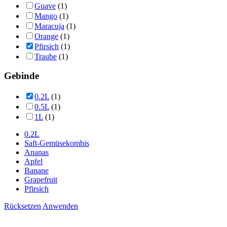
Guave
(1)
Mango
(1)
Maracuja
(1)
Orange
(1)
Pfirsich
(1)
Traube
(1)
Gebinde
0.2L
(1)
0.5L
(1)
1L
(1)
0.2L
Saft-Gemüsekombis
Ananas
Apfel
Banane
Grapefruit
Pfirsich
Rücksetzen
Anwenden