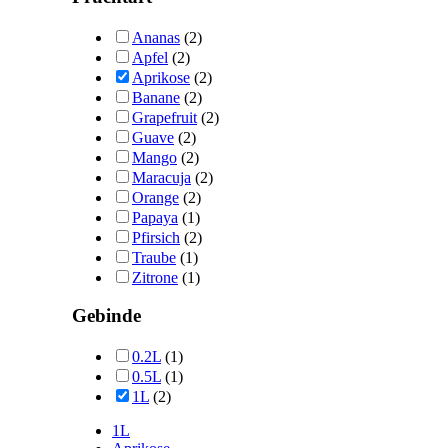
Ananas
(2)
Apfel
(2)
Aprikose
(2)
Banane
(2)
Grapefruit
(2)
Guave
(2)
Mango
(2)
Maracuja
(2)
Orange
(2)
Papaya
(1)
Pfirsich
(2)
Traube
(1)
Zitrone
(1)
Gebinde
0.2L
(1)
0.5L
(1)
1L
(2)
1L