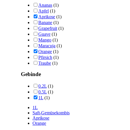
Ananas
(1)
Apfel
(1)
Aprikose
(1)
Banane
(1)
Grapefruit
(1)
Guave
(1)
Mango
(1)
Maracuja
(1)
Orange
(1)
Pfirsich
(1)
Traube
(1)
Gebinde
0.2L
(1)
0.5L
(1)
1L
(1)
1L
Saft-Gemüsekombis
Aprikose
Orange