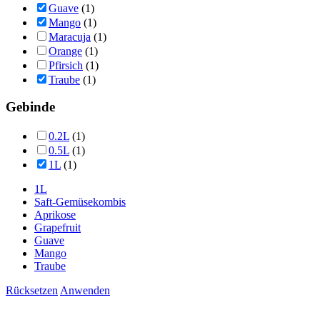
Guave
(1)
Mango
(1)
Maracuja
(1)
Orange
(1)
Pfirsich
(1)
Traube
(1)
Gebinde
0.2L
(1)
0.5L
(1)
1L
(1)
1L
Saft-Gemüsekombis
Aprikose
Grapefruit
Guave
Mango
Traube
Rücksetzen
Anwenden