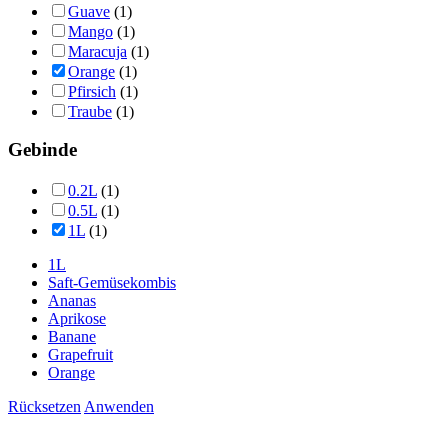
Guave
(1)
Mango
(1)
Maracuja
(1)
Orange
(1)
Pfirsich
(1)
Traube
(1)
Gebinde
0.2L
(1)
0.5L
(1)
1L
(1)
1L
Saft-Gemüsekombis
Ananas
Aprikose
Banane
Grapefruit
Orange
Rücksetzen
Anwenden