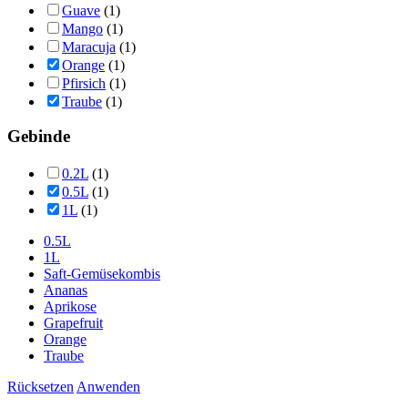
Guave
(1)
Mango
(1)
Maracuja
(1)
Orange
(1)
Pfirsich
(1)
Traube
(1)
Gebinde
0.2L
(1)
0.5L
(1)
1L
(1)
0.5L
1L
Saft-Gemüsekombis
Ananas
Aprikose
Grapefruit
Orange
Traube
Rücksetzen
Anwenden