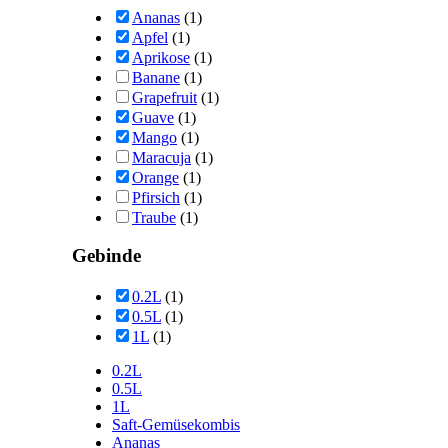
Ananas
(1)
Apfel
(1)
Aprikose
(1)
Banane
(1)
Grapefruit
(1)
Guave
(1)
Mango
(1)
Maracuja
(1)
Orange
(1)
Pfirsich
(1)
Traube
(1)
Gebinde
0.2L
(1)
0.5L
(1)
1L
(1)
0.2L
0.5L
1L
Saft-Gemüsekombis
Ananas