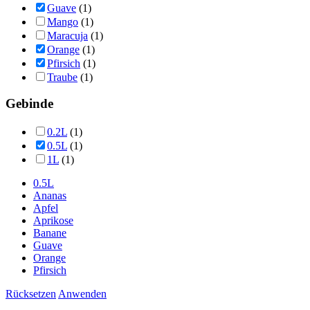
Guave
(1)
Mango
(1)
Maracuja
(1)
Orange
(1)
Pfirsich
(1)
Traube
(1)
Gebinde
0.2L
(1)
0.5L
(1)
1L
(1)
0.5L
Ananas
Apfel
Aprikose
Banane
Guave
Orange
Pfirsich
Rücksetzen
Anwenden