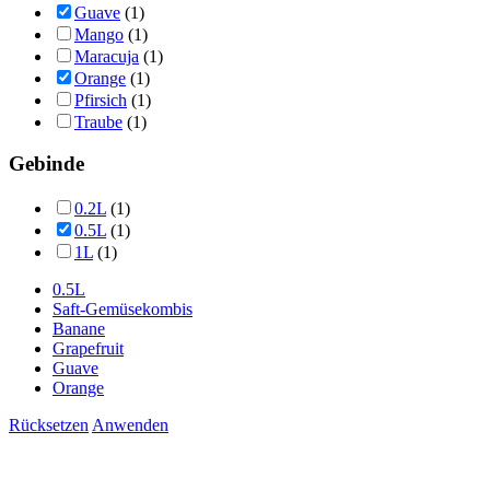
Guave
(1)
Mango
(1)
Maracuja
(1)
Orange
(1)
Pfirsich
(1)
Traube
(1)
Gebinde
0.2L
(1)
0.5L
(1)
1L
(1)
0.5L
Saft-Gemüsekombis
Banane
Grapefruit
Guave
Orange
Rücksetzen
Anwenden