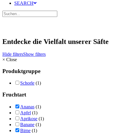
SEARCH
Entdecke die Vielfalt unserer Säfte
Hide filters
Show filters
×
Close
Produktgruppe
Schorle
(1)
Fruchtart
Ananas
(1)
Apfel
(1)
Aprikose
(1)
Banane
(1)
Birne
(1)