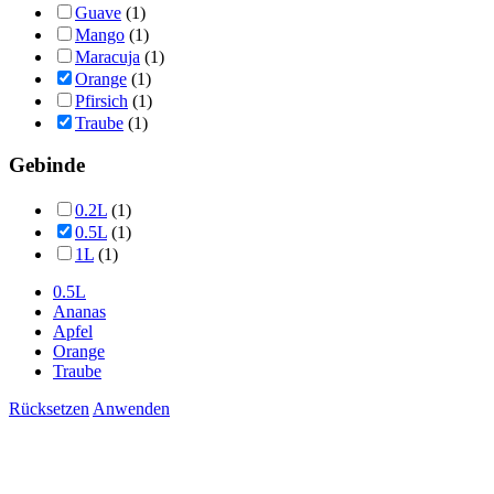
Guave
(1)
Mango
(1)
Maracuja
(1)
Orange
(1)
Pfirsich
(1)
Traube
(1)
Gebinde
0.2L
(1)
0.5L
(1)
1L
(1)
0.5L
Ananas
Apfel
Orange
Traube
Rücksetzen
Anwenden