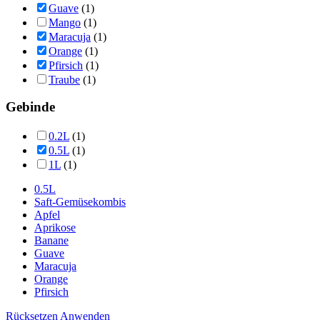
Guave
(1)
Mango
(1)
Maracuja
(1)
Orange
(1)
Pfirsich
(1)
Traube
(1)
Gebinde
0.2L
(1)
0.5L
(1)
1L
(1)
0.5L
Saft-Gemüsekombis
Apfel
Aprikose
Banane
Guave
Maracuja
Orange
Pfirsich
Rücksetzen
Anwenden