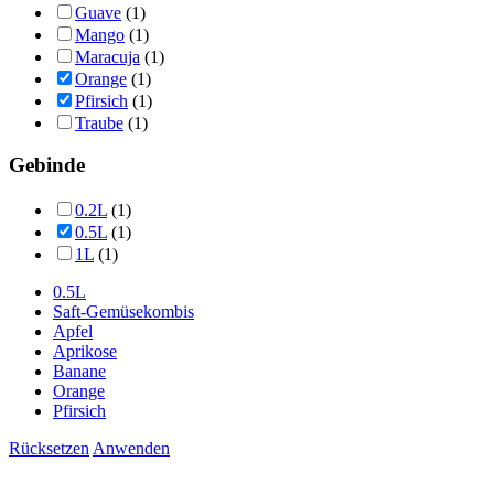
Guave
(1)
Mango
(1)
Maracuja
(1)
Orange
(1)
Pfirsich
(1)
Traube
(1)
Gebinde
0.2L
(1)
0.5L
(1)
1L
(1)
0.5L
Saft-Gemüsekombis
Apfel
Aprikose
Banane
Orange
Pfirsich
Rücksetzen
Anwenden