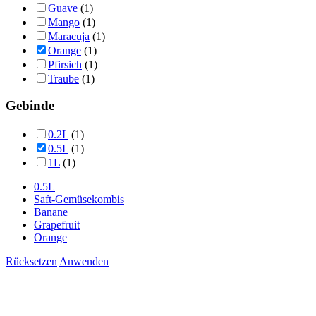
Guave
(1)
Mango
(1)
Maracuja
(1)
Orange
(1)
Pfirsich
(1)
Traube
(1)
Gebinde
0.2L
(1)
0.5L
(1)
1L
(1)
0.5L
Saft-Gemüsekombis
Banane
Grapefruit
Orange
Rücksetzen
Anwenden