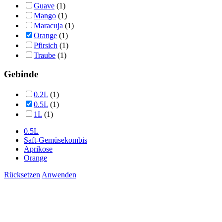
Guave
(1)
Mango
(1)
Maracuja
(1)
Orange
(1)
Pfirsich
(1)
Traube
(1)
Gebinde
0.2L
(1)
0.5L
(1)
1L
(1)
0.5L
Saft-Gemüsekombis
Aprikose
Orange
Rücksetzen
Anwenden