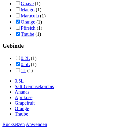
Guave
(1)
Mango
(1)
Maracuja
(1)
Orange
(1)
Pfirsich
(1)
Traube
(1)
Gebinde
0.2L
(1)
0.5L
(1)
1L
(1)
0.5L
Saft-Gemüsekombis
Ananas
Aprikose
Grapefruit
Orange
Traube
Rücksetzen
Anwenden