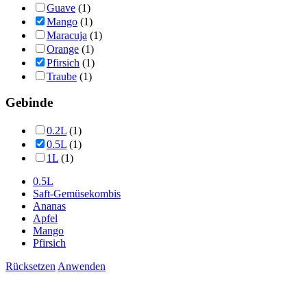
Guave
(1)
Mango
(1)
Maracuja
(1)
Orange
(1)
Pfirsich
(1)
Traube
(1)
Gebinde
0.2L
(1)
0.5L
(1)
1L
(1)
0.5L
Saft-Gemüsekombis
Ananas
Apfel
Mango
Pfirsich
Rücksetzen
Anwenden