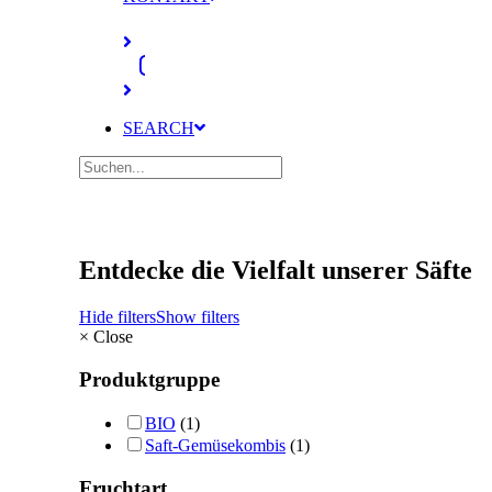
SEARCH
Entdecke die Vielfalt unserer Säfte
Hide filters
Show filters
×
Close
Produktgruppe
BIO
(1)
Saft-Gemüsekombis
(1)
Fruchtart