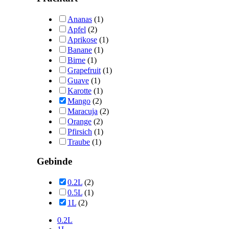
Ananas
(1)
Apfel
(2)
Aprikose
(1)
Banane
(1)
Birne
(1)
Grapefruit
(1)
Guave
(1)
Karotte
(1)
Mango
(2)
Maracuja
(2)
Orange
(2)
Pfirsich
(1)
Traube
(1)
Gebinde
0.2L
(2)
0.5L
(1)
1L
(2)
0.2L