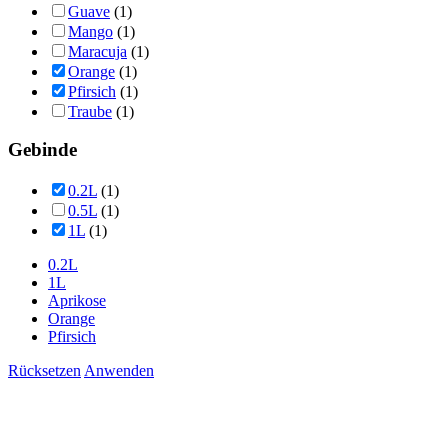
Guave
(1)
Mango
(1)
Maracuja
(1)
Orange
(1)
Pfirsich
(1)
Traube
(1)
Gebinde
0.2L
(1)
0.5L
(1)
1L
(1)
0.2L
1L
Aprikose
Orange
Pfirsich
Rücksetzen
Anwenden