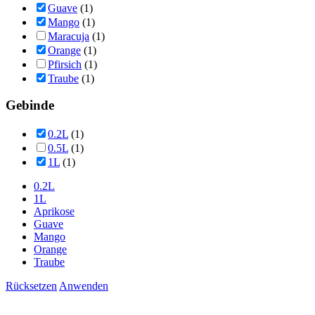
Guave
(1)
Mango
(1)
Maracuja
(1)
Orange
(1)
Pfirsich
(1)
Traube
(1)
Gebinde
0.2L
(1)
0.5L
(1)
1L
(1)
0.2L
1L
Aprikose
Guave
Mango
Orange
Traube
Rücksetzen
Anwenden