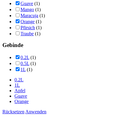
Guave
(1)
Mango
(1)
Maracuja
(1)
Orange
(1)
Pfirsich
(1)
Traube
(1)
Gebinde
0.2L
(1)
0.5L
(1)
1L
(1)
0.2L
1L
Apfel
Guave
Orange
Rücksetzen
Anwenden