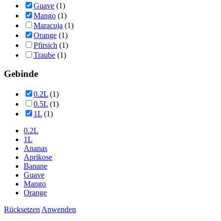
Guave
(1)
Mango
(1)
Maracuja
(1)
Orange
(1)
Pfirsich
(1)
Traube
(1)
Gebinde
0.2L
(1)
0.5L
(1)
1L
(1)
0.2L
1L
Ananas
Aprikose
Banane
Guave
Mango
Orange
Rücksetzen
Anwenden