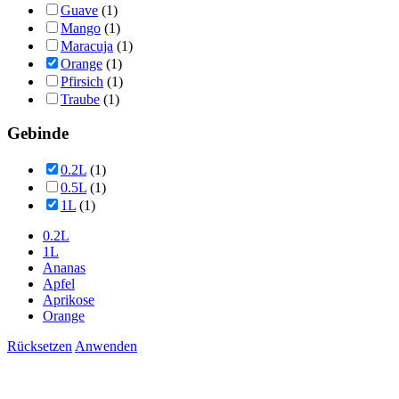
Guave
(1)
Mango
(1)
Maracuja
(1)
Orange
(1)
Pfirsich
(1)
Traube
(1)
Gebinde
0.2L
(1)
0.5L
(1)
1L
(1)
0.2L
1L
Ananas
Apfel
Aprikose
Orange
Rücksetzen
Anwenden