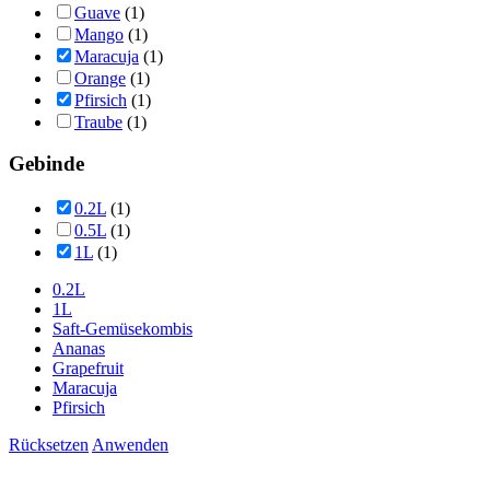
Guave
(1)
Mango
(1)
Maracuja
(1)
Orange
(1)
Pfirsich
(1)
Traube
(1)
Gebinde
0.2L
(1)
0.5L
(1)
1L
(1)
0.2L
1L
Saft-Gemüsekombis
Ananas
Grapefruit
Maracuja
Pfirsich
Rücksetzen
Anwenden