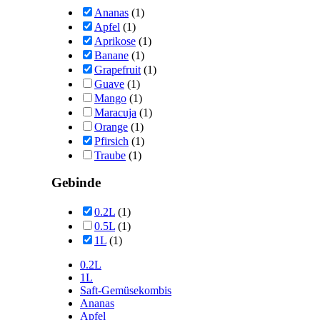
Ananas
(1)
Apfel
(1)
Aprikose
(1)
Banane
(1)
Grapefruit
(1)
Guave
(1)
Mango
(1)
Maracuja
(1)
Orange
(1)
Pfirsich
(1)
Traube
(1)
Gebinde
0.2L
(1)
0.5L
(1)
1L
(1)
0.2L
1L
Saft-Gemüsekombis
Ananas
Apfel