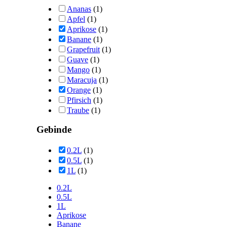
Ananas
(1)
Apfel
(1)
Aprikose
(1)
Banane
(1)
Grapefruit
(1)
Guave
(1)
Mango
(1)
Maracuja
(1)
Orange
(1)
Pfirsich
(1)
Traube
(1)
Gebinde
0.2L
(1)
0.5L
(1)
1L
(1)
0.2L
0.5L
1L
Aprikose
Banane