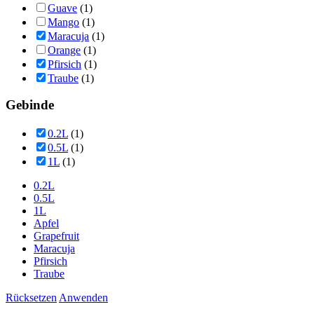
Guave
(1)
Mango
(1)
Maracuja
(1)
Orange
(1)
Pfirsich
(1)
Traube
(1)
Gebinde
0.2L
(1)
0.5L
(1)
1L
(1)
0.2L
0.5L
1L
Apfel
Grapefruit
Maracuja
Pfirsich
Traube
Rücksetzen
Anwenden