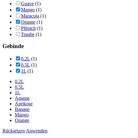
Guave
(1)
Mango
(1)
Maracuja
(1)
Orange
(1)
Pfirsich
(1)
Traube
(1)
Gebinde
0.2L
(1)
0.5L
(1)
1L
(1)
0.2L
0.5L
1L
Ananas
Aprikose
Banane
Mango
Orange
Rücksetzen
Anwenden