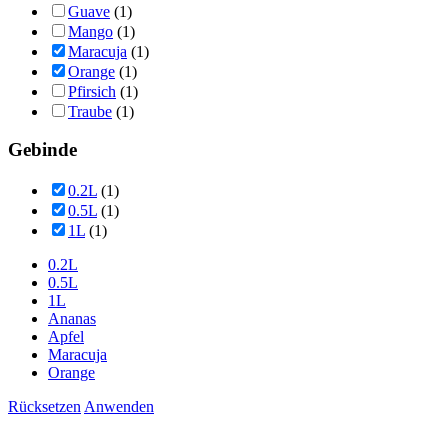
Guave
(1)
Mango
(1)
Maracuja
(1)
Orange
(1)
Pfirsich
(1)
Traube
(1)
Gebinde
0.2L
(1)
0.5L
(1)
1L
(1)
0.2L
0.5L
1L
Ananas
Apfel
Maracuja
Orange
Rücksetzen
Anwenden