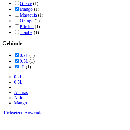
Guave
(1)
Mango
(1)
Maracuja
(1)
Orange
(1)
Pfirsich
(1)
Traube
(1)
Gebinde
0.2L
(1)
0.5L
(1)
1L
(1)
0.2L
0.5L
1L
Ananas
Apfel
Mango
Rücksetzen
Anwenden