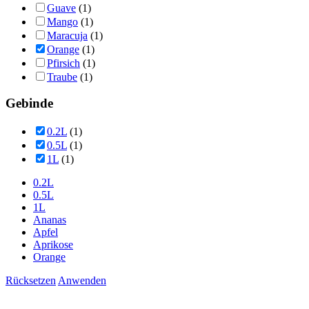
Guave
(1)
Mango
(1)
Maracuja
(1)
Orange
(1)
Pfirsich
(1)
Traube
(1)
Gebinde
0.2L
(1)
0.5L
(1)
1L
(1)
0.2L
0.5L
1L
Ananas
Apfel
Aprikose
Orange
Rücksetzen
Anwenden