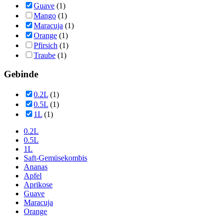
Guave
(1)
Mango
(1)
Maracuja
(1)
Orange
(1)
Pfirsich
(1)
Traube
(1)
Gebinde
0.2L
(1)
0.5L
(1)
1L
(1)
0.2L
0.5L
1L
Saft-Gemüsekombis
Ananas
Apfel
Aprikose
Guave
Maracuja
Orange