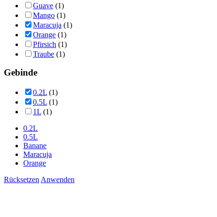
Guave
(1)
Mango
(1)
Maracuja
(1)
Orange
(1)
Pfirsich
(1)
Traube
(1)
Gebinde
0.2L
(1)
0.5L
(1)
1L
(1)
0.2L
0.5L
Banane
Maracuja
Orange
Rücksetzen
Anwenden