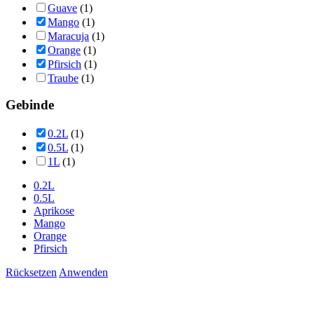
Guave
(1)
Mango
(1)
Maracuja
(1)
Orange
(1)
Pfirsich
(1)
Traube
(1)
Gebinde
0.2L
(1)
0.5L
(1)
1L
(1)
0.2L
0.5L
Aprikose
Mango
Orange
Pfirsich
Rücksetzen
Anwenden