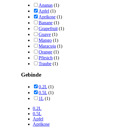
Ananas
(1)
Apfel
(1)
Aprikose
(1)
Banane
(1)
Grapefruit
(1)
Guave
(1)
Mango
(1)
Maracuja
(1)
Orange
(1)
Pfirsich
(1)
Traube
(1)
Gebinde
0.2L
(1)
0.5L
(1)
1L
(1)
0.2L
0.5L
Apfel
Aprikose