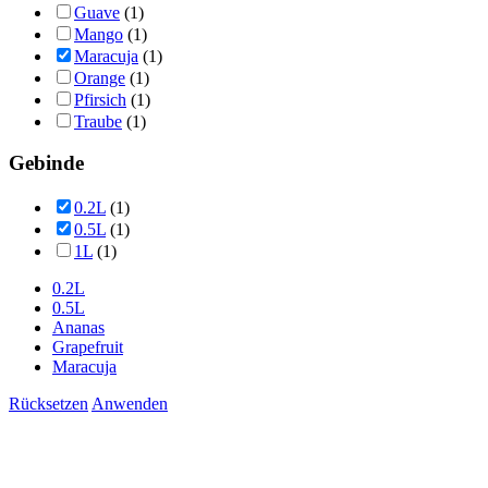
Guave
(1)
Mango
(1)
Maracuja
(1)
Orange
(1)
Pfirsich
(1)
Traube
(1)
Gebinde
0.2L
(1)
0.5L
(1)
1L
(1)
0.2L
0.5L
Ananas
Grapefruit
Maracuja
Rücksetzen
Anwenden